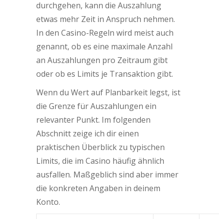
durchgehen, kann die Auszahlung
etwas mehr Zeit in Anspruch nehmen.
In den Casino-Regeln wird meist auch
genannt, ob es eine maximale Anzahl
an Auszahlungen pro Zeitraum gibt
oder ob es Limits je Transaktion gibt.
Wenn du Wert auf Planbarkeit legst, ist
die Grenze für Auszahlungen ein
relevanter Punkt. Im folgenden
Abschnitt zeige ich dir einen
praktischen Überblick zu typischen
Limits, die im Casino häufig ähnlich
ausfallen. Maßgeblich sind aber immer
die konkreten Angaben in deinem
Konto.