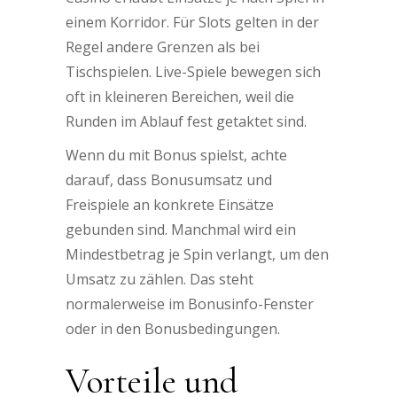
einem Korridor. Für Slots gelten in der
Regel andere Grenzen als bei
Tischspielen. Live-Spiele bewegen sich
oft in kleineren Bereichen, weil die
Runden im Ablauf fest getaktet sind.
Wenn du mit Bonus spielst, achte
darauf, dass Bonusumsatz und
Freispiele an konkrete Einsätze
gebunden sind. Manchmal wird ein
Mindestbetrag je Spin verlangt, um den
Umsatz zu zählen. Das steht
normalerweise im Bonusinfo-Fenster
oder in den Bonusbedingungen.
Vorteile und