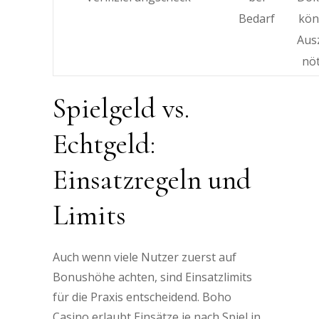
Bedarf
kön
Aus
nöt
Spielgeld vs.
Echtgeld:
Einsatzregeln und
Limits
Auch wenn viele Nutzer zuerst auf
Bonushöhe achten, sind Einsatzlimits
für die Praxis entscheidend. Boho
Casino erlaubt Einsätze je nach Spiel in