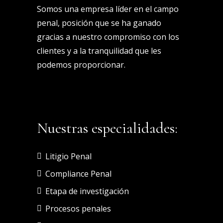
Somos una empresa líder en el campo
penal, posición que se ha ganado
gracias a nuestro compromiso con los
clientes y a la tranquilidad que les
podemos proporcionar.
Nuestras especialidades:
Litigio Penal
Compliance Penal
Etapa de investigación
Procesos penales