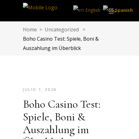
English
Spanish
Home
>
Uncategorized
>
Boho Casino Test: Spiele, Boni &
Auszahlung im Überblick
JULIO 1, 2026
Boho Casino Test:
Spiele, Boni &
Auszahlung im