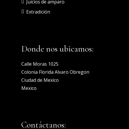
Juicios de amparo
Extradición
Donde nos ubicamos:
Calle Moras 1025
Colonia Florida Alvaro Obregon
Ciudad de Mexico
Mexico
Contáctanos: