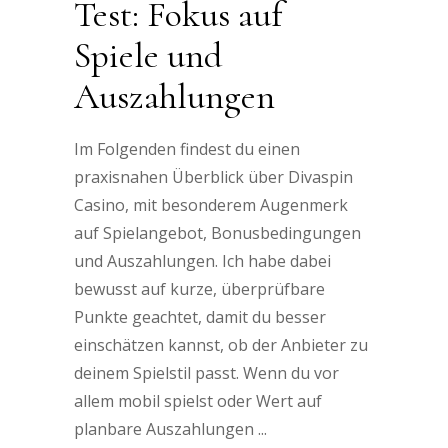
Test: Fokus auf
Spiele und
Auszahlungen
Im Folgenden findest du einen
praxisnahen Überblick über Divaspin
Casino, mit besonderem Augenmerk
auf Spielangebot, Bonusbedingungen
und Auszahlungen. Ich habe dabei
bewusst auf kurze, überprüfbare
Punkte geachtet, damit du besser
einschätzen kannst, ob der Anbieter zu
deinem Spielstil passt. Wenn du vor
allem mobil spielst oder Wert auf
planbare Auszahlungen