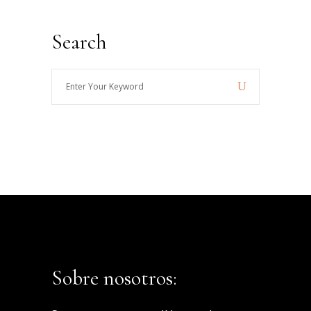
Search
Enter
Your
Keyword
Sobre nosotros: