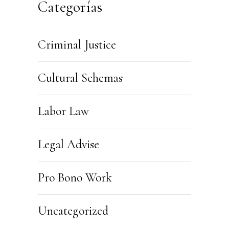
Categorías
Criminal Justice
Cultural Schemas
Labor Law
Legal Advise
Pro Bono Work
Uncategorized