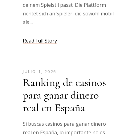
deinem Spielstil passt. Die Plattform
richtet sich an Spieler, die sowohl mobil
als
Read Full Story
JULIO 1, 2026
Ranking de casinos
para ganar dinero
real en España
Si buscas casinos para ganar dinero
real en España, lo importante no es