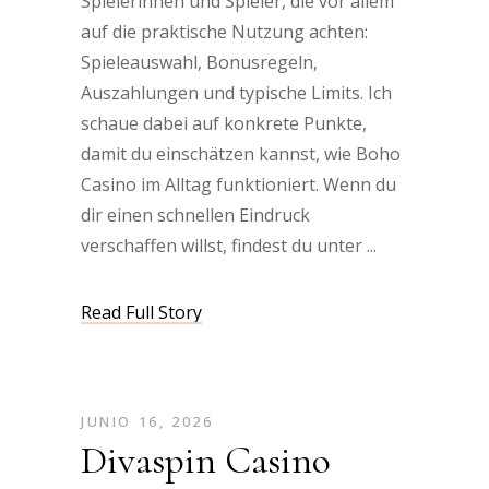
Spielerinnen und Spieler, die vor allem
auf die praktische Nutzung achten:
Spieleauswahl, Bonusregeln,
Auszahlungen und typische Limits. Ich
schaue dabei auf konkrete Punkte,
damit du einschätzen kannst, wie Boho
Casino im Alltag funktioniert. Wenn du
dir einen schnellen Eindruck
verschaffen willst, findest du unter
Read Full Story
JUNIO 16, 2026
Divaspin Casino