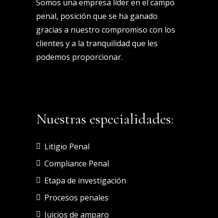
Somos una empresa líder en el campo
penal, posición que se ha ganado
gracias a nuestro compromiso con los
clientes y a la tranquilidad que les
podemos proporcionar.
Nuestras especialidades:
Litigio Penal
Compliance Penal
Etapa de investigación
Procesos penales
Juicios de amparo