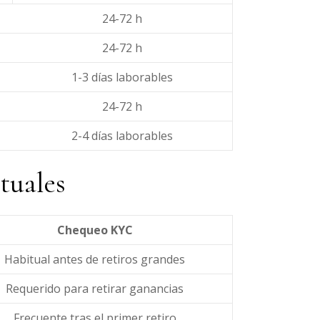
24-72 h
24-72 h
1-3 días laborables
24-72 h
2-4 días laborables
tuales
Chequeo KYC
Habitual antes de retiros grandes
Requerido para retirar ganancias
Frecuente tras el primer retiro