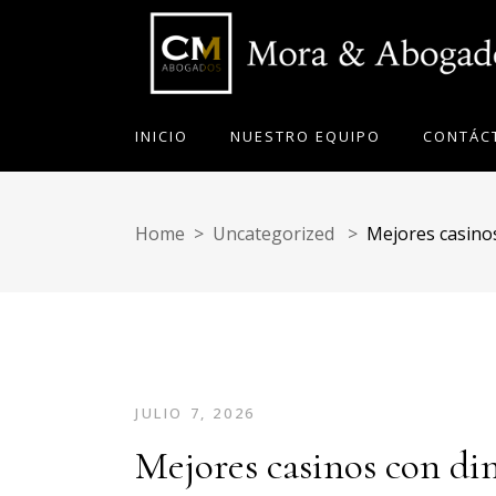
INICIO
NUESTRO EQUIPO
CONTÁC
Home
>
Uncategorized
>
Mejores casinos
JULIO 7, 2026
Mejores casinos con di