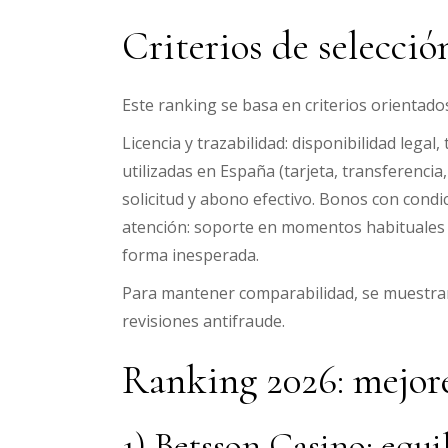
Criterios de selecció
Este ranking se basa en criterios orientado
Licencia y trazabilidad: disponibilidad leg
utilizadas en España (tarjeta, transferenci
solicitud y abono efectivo. Bonos con condic
atención: soporte en momentos habituales y
forma inesperada.
Para mantener comparabilidad, se muestran 
revisiones antifraude.
Ranking 2026: mejore
1) Betsson Casino: equi