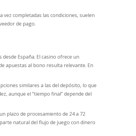
na vez completadas las condiciones, suelen
oveedor de pago.
s desde España. El casino ofrece un
de apuestas al bono resulta relevante. En
pciones similares a las del depósito, lo que
idez, aunque el “tiempo final” depende del
r un plazo de procesamiento de 24 a 72
 parte natural del flujo de juego con dinero