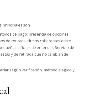
s principales son:
 Métodos de pago: presencia de opciones
pos de retirada: ritmos coherentes entre
pequeñas difíciles de entender. Servicio de
uestas y de retirada que no cambian de
riar según verificación, método elegido y
eal