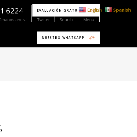
1 6224
English
Spanish
EVALUACIÓN GRATUITA!
Menu
lámanos ahora!
Twitter
Search
NUESTRO WHATSAPP!
6