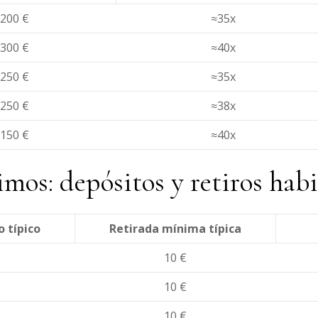
 200 €
≈35x
 300 €
≈40x
 250 €
≈35x
 250 €
≈38x
 150 €
≈40x
os: depósitos y retiros habi
 típico
Retirada mínima típica
10 €
10 €
10 €