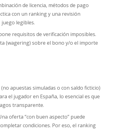
mbinación de licencia, métodos de pago
ctica con un ranking y una revisión
 juego legibles.
pone requisitos de verificación imposibles.
sta (wagering) sobre el bono y/o el importe
 (no apuestas simuladas o con saldo ficticio)
ara el jugador en España, lo esencial es que
pagos transparente.
 Una oferta “con buen aspecto” puede
 completar condiciones. Por eso, el ranking