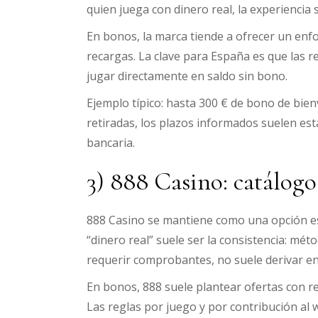
quien juega con dinero real, la experiencia s
En bonos, la marca tiende a ofrecer un enf
recargas. La clave para España es que las r
jugar directamente en saldo sin bono.
Ejemplo típico: hasta 300 € de bono de bien
retiradas, los plazos informados suelen est
bancaria.
3) 888 Casino: catálogo 
888 Casino se mantiene como una opción est
“dinero real” suele ser la consistencia: mé
requerir comprobantes, no suele derivar en v
En bonos, 888 suele plantear ofertas con r
Las reglas por juego y por contribución al