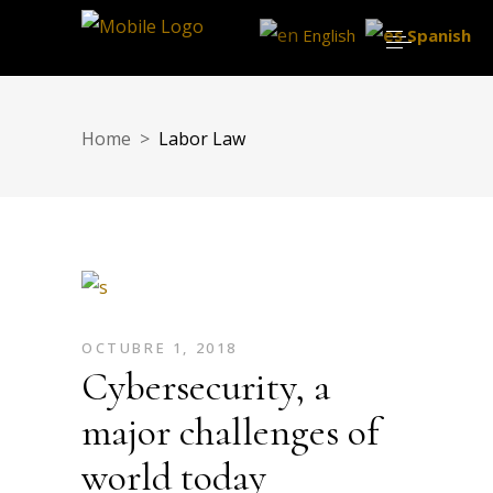
English
Spanish
Home
>
Labor Law
OCTUBRE 1, 2018
Cybersecurity, a
major challenges of
world today