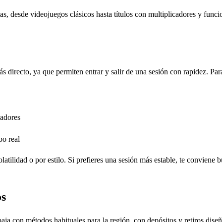
, desde videojuegos clásicos hasta títulos con multiplicadores y funcio
 más directo, ya que permiten entrar y salir de una sesión con rapidez. 
cadores
po real
latilidad o por estilo. Si prefieres una sesión más estable, te conviene
os
ja con métodos habituales para la región, con depósitos y retiros diseñ