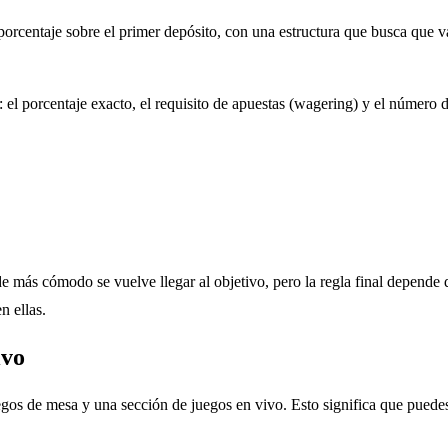
porcentaje sobre el primer depósito, con una estructura que busca que 
: el porcentaje exacto, el requisito de apuestas (wagering) y el número d
de más cómodo se vuelve llegar al objetivo, pero la regla final depende 
n ellas.
ivo
gos de mesa y una sección de juegos en vivo. Esto significa que puedes alt