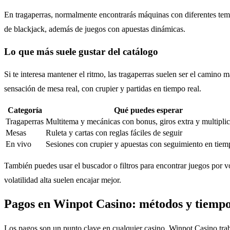
En tragaperras, normalmente encontrarás máquinas con diferentes temas
de blackjack, además de juegos con apuestas dinámicas.
Lo que más suele gustar del catálogo
Si te interesa mantener el ritmo, las tragaperras suelen ser el camino
sensación de mesa real, con crupier y partidas en tiempo real.
Categoría
Qué puedes esperar
Tragaperras
Multitema y mecánicas con bonus, giros extra y multipli
Mesas
Ruleta y cartas con reglas fáciles de seguir
En vivo
Sesiones con crupier y apuestas con seguimiento en tiem
También puedes usar el buscador o filtros para encontrar juegos por vo
volatilidad alta suelen encajar mejor.
Pagos en Winpot Casino: métodos y tiemp
Los pagos son un punto clave en cualquier casino. Winpot Casino traba