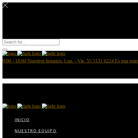
9:00 - 18:00
Nuestros horarios. Lun. - Vie.
55 5131 6224
Es una eme
INICIO
NUESTRO EQUIPO
CONTÁCTANOS
INICIO
BOLSA DE TRABAJO
NUESTRO EQUIPO
AREAS PRÁCTICA