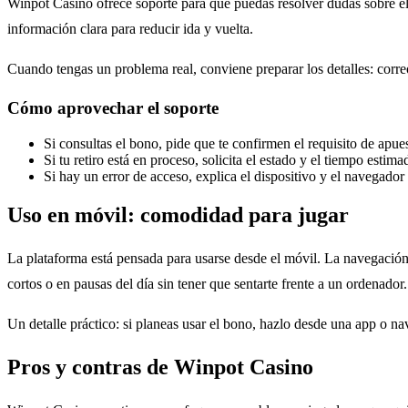
Winpot Casino ofrece soporte para que puedas resolver dudas sobre el r
información clara para reducir ida y vuelta.
Cuando tengas un problema real, conviene preparar los detalles: correo
Cómo aprovechar el soporte
Si consultas el bono, pide que te confirmen el requisito de apue
Si tu retiro está en proceso, solicita el estado y el tiempo estima
Si hay un error de acceso, explica el dispositivo y el navegador
Uso en móvil: comodidad para jugar
La plataforma está pensada para usarse desde el móvil. La navegación 
cortos o en pausas del día sin tener que sentarte frente a un ordenador.
Un detalle práctico: si planeas usar el bono, hazlo desde una app o nave
Pros y contras de Winpot Casino