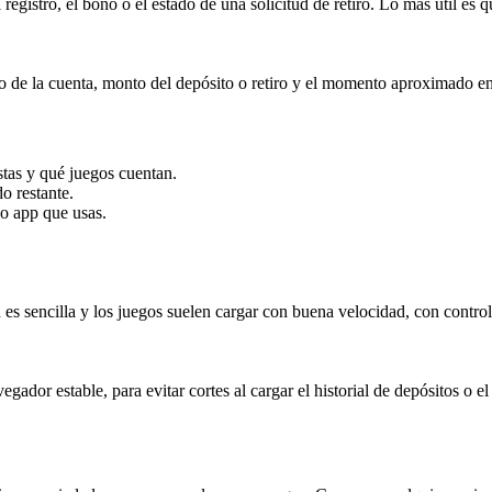
egistro, el bono o el estado de una solicitud de retiro. Lo más útil es q
 de la cuenta, monto del depósito o retiro y el momento aproximado en e
stas y qué juegos cuentan.
do restante.
 o app que usas.
es sencilla y los juegos suelen cargar con buena velocidad, con controle
gador estable, para evitar cortes al cargar el historial de depósitos o e