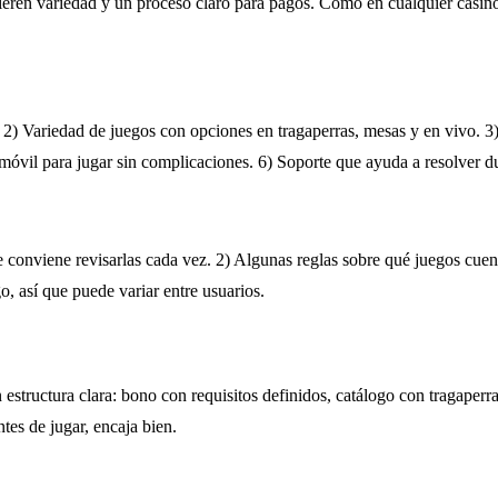
ren variedad y un proceso claro para pagos. Como en cualquier casino,
2) Variedad de juegos con opciones en tragaperras, mesas y en vivo. 3) I
móvil para jugar sin complicaciones. 6) Soporte que ayuda a resolver 
 conviene revisarlas cada vez. 2) Algunas reglas sobre qué juegos cuen
o, así que puede variar entre usuarios.
 estructura clara: bono con requisitos definidos, catálogo con tragaper
ntes de jugar, encaja bien.