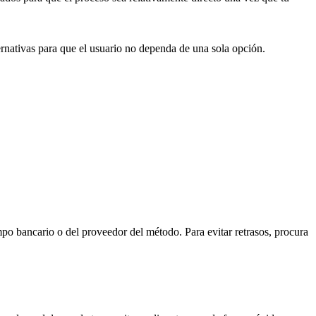
ternativas para que el usuario no dependa de una sola opción.
mpo bancario o del proveedor del método. Para evitar retrasos, procura