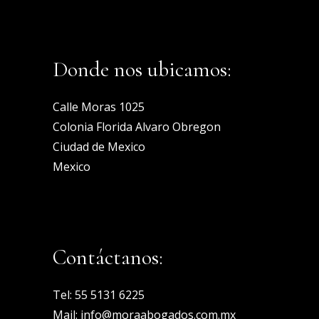
Donde nos ubicamos:
Calle Moras 1025
Colonia Florida Alvaro Obregon
Ciudad de Mexico
Mexico
Contáctanos:
Tel:
55 5131 6225
Mail:
info@moraabogados.com.mx