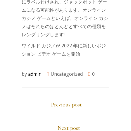
にラベル付けされ、ジャックポット ゲー
ムになる可能性があります。オンライン
カジノ ゲームといえば、オンライン カジ
ノはそれらのほとんどとすべての種類を
レンダリングします!
ワイルド カジノが 2022 年に新しいポジ
ション ビデオ ゲームを開始
by
admin
Uncategorized
0
Previous post
Next post