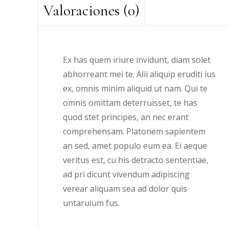
Valoraciones (0)
Ex has quem iriure invidunt, diam solet
abhorreant mei te. Alii aliquip eruditi ius
ex, omnis minim aliquid ut nam. Qui te
omnis omittam deterruisset, te has
quod stet principes, an nec erant
comprehensam. Platonem sapientem
an sed, amet populo eum ea. Ei aeque
veritus est, cu his detracto sententiae,
ad pri dicunt vivendum adipiscing
verear aliquam sea ad dolor quis
untaruium fus.