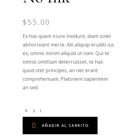
$
55.00
Ex has quem iriure invidunt, diam solet
abhorreant mei te. Alii aliquip eruditi ius
ex, omnis minim aliquid ut nam. Qui te
omnis omittam deterruisset, te has
quod stet principes, an nec erant
comprehensam. Platonem sapientem
an sed.
AÑADIR AL CARRITO