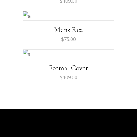
$
109.00
Mens Rea
$
75.00
Formal Cover
$
109.00