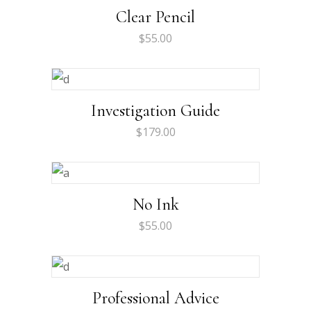
Clear Pencil
$
55.00
Investigation Guide
$
179.00
No Ink
$
55.00
Professional Advice