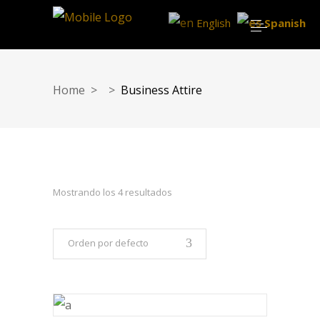
English
Spanish
Home
>
>
Business Attire
Mostrando los 4 resultados
Orden por defecto