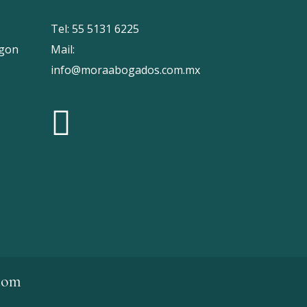
Tel:
55 5131 6225
egon
Mail:
info@moraabogados.com.mx
com