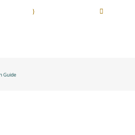
9:00 - 18:00
55 513
Nuestros horarios. Lun. - Vie.
Es una emergencia? L
anos
Bolsa de trabajo
Areas práctica
on Guide