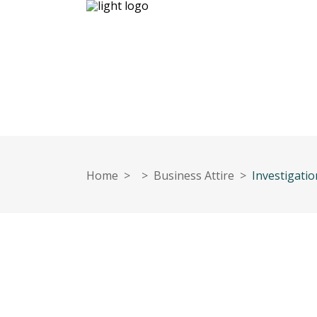
Inicio
Nuestro equipo
Contáct
Home
>
>
Business Attire
>
Investigati