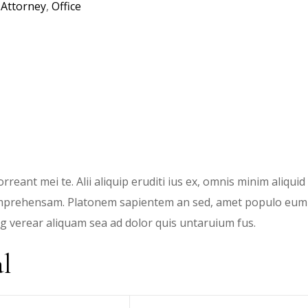
:
Attorney
,
Office
rreant mei te. Alii aliquip eruditi ius ex, omnis minim aliqu
omprehensam. Platonem sapientem an sed, amet populo eum ea
ng verear aliquam sea ad dolor quis untaruium fus.
al