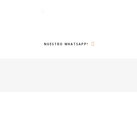
1 6224
Menu
lámanos ahora!
Twitter
Search
NUESTRO WHATSAPP!