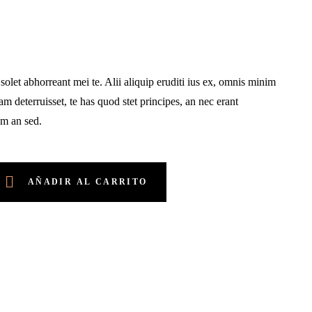
olet abhorreant mei te. Alii aliquip eruditi ius ex, omnis minim
m deterruisset, te has quod stet principes, an nec erant
m an sed.
AÑADIR AL CARRITO