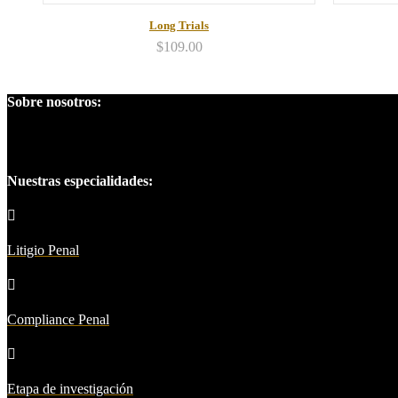
Long Trials
$
109.00
Sobre nosotros:
Somos una empresa líder en el campo penal, posición que se ha ganado
Nuestras especialidades:
Litigio Penal
Compliance Penal
Etapa de investigación