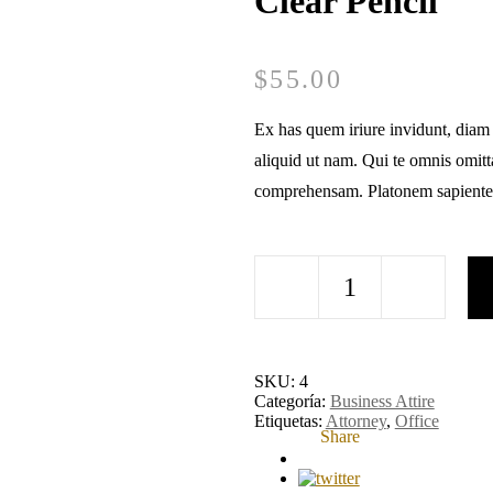
Clear Pencil
$
55.00
Ex has quem iriure invidunt, diam s
aliquid ut nam. Qui te omnis omitta
comprehensam. Platonem sapiente
SKU:
4
Categoría:
Business Attire
Etiquetas:
Attorney
,
Office
Share