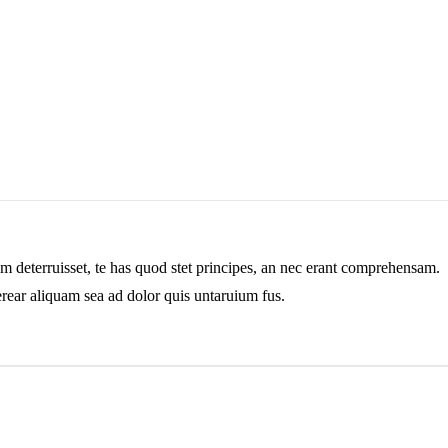
am deterruisset, te has quod stet principes, an nec erant comprehensam.
erear aliquam sea ad dolor quis untaruium fus.