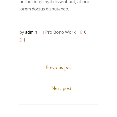
nullam intellegat dissentiunt, at pro
lorem doctus disputando.
by
admin
Pro Bono Work
0
1
Previous post
Next post